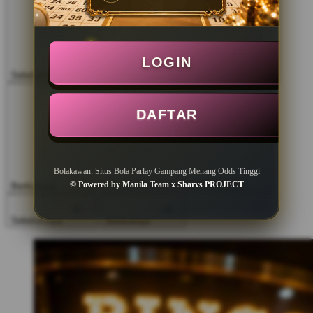
LOGIN
Sebelumnya
DAFTAR
Bolakawan: Situs Bola Parlay Gampang Menang Odds Tinggi
© Powered by Manila Team x Sharvs PROJECT
Berikutnya
Sebelumnya
Berikutnya