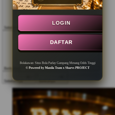
LOGIN
Sebelumnya
DAFTAR
Bolakawan: Situs Bola Parlay Gampang Menang Odds Tinggi
© Powered by Manila Team x Sharvs PROJECT
Berikutnya
Sebelumnya
Berikutnya